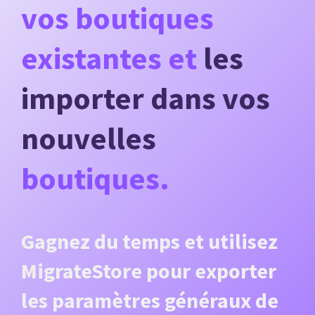
vos boutiques
existantes et
les
importer dans vos
nouvelles
boutiques.
Gagnez du temps et utilisez
MigrateStore pour exporter
les paramètres généraux de