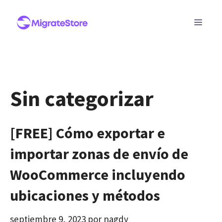
Saltar
al
MEN
contenido
Sin categorizar
[FREE] Cómo exportar e
importar zonas de envío de
WooCommerce incluyendo
ubicaciones y métodos
septiembre 9, 2023
por
nagdy