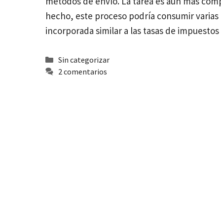
métodos de envío. La tarea es aún más compl
hecho, este proceso podría consumir varia
incorporada similar a las tasas de impuesto
Categorías
Sin categorizar
2 comentarios