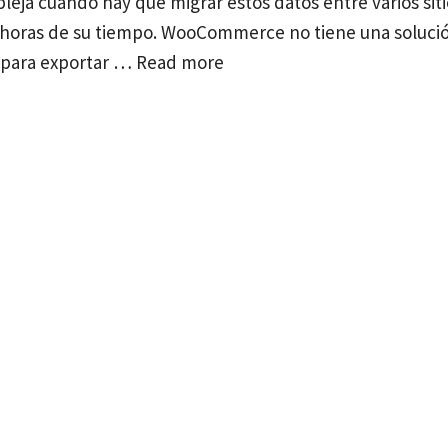
eja cuando hay que migrar estos datos entre varios siti
s horas de su tiempo. WooCommerce no tiene una soluci
s para exportar …
Read more